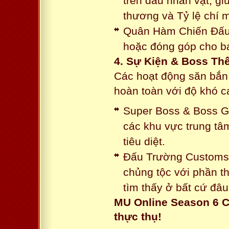
trên đầu nhân vật, gi
thương và Tỷ lệ chí 
Quân Hàm Chiến Đấu:
hoặc đóng góp cho ba
4. Sự Kiện & Boss Thế
Các hoạt động săn bắn 
hoàn toàn với độ khó 
Super Boss & Boss Gui
các khu vực trung tâ
tiêu diệt.
Đấu Trường Customs: 
chủng tộc với phần t
tìm thấy ở bất cứ đâu
MU Online Season 6 C
thực thụ!