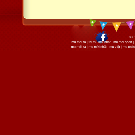
© C
mu moi ra | tai mu moi nhat | mu moi open
mu mới ra | mu mới nhất | mu việt | mu onli