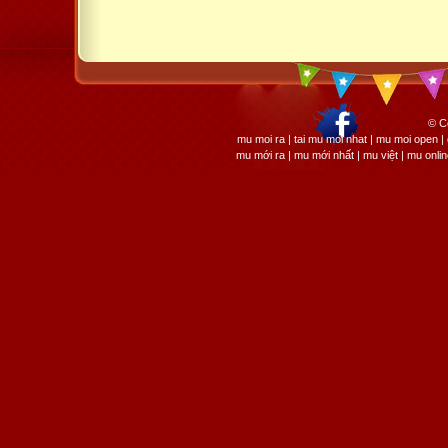
© C
mu moi ra | tai mu moi nhat | mu moi open
mu mới ra | mu mới nhất | mu việt | mu onli