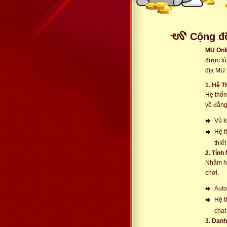
Cộng đ
MU Onl
được tù
địa MU 
1. Hệ 
Hệ thốn
về đẳng
Vũ k
Hệ t
thiế
2. Tính
Nhằm hỗ
chơi.
Auto
Hệ t
chat
3. Dan