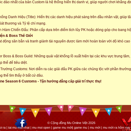
c đáo nhất của bản Custom là hệ thống hiển thị danh vị, giúp người chơi khẳng đị
hống Danh Hiệu (Title): Hiển thị các danh hiệu phát sáng trên đầu nhân vật, giúp 
Sát thương và Tỷ lệ chí mạng.
 Hàm Chiến Đấu: Phân cấp dựa trên điểm tích lũy PK hoặc đóng góp cho bang hộ
iện & Boss Thế Giới
t động săn bắn và tranh giành tài nguyên được làm mới hoàn toàn với độ khó ca
r Boss & Boss Guild: Những quái vật khổng lồ xuất hiện tại các khu vực trung tâm
p thể để tiêu diệt.
Trường Customs: Nơi diễn ra các giải đấu PK giữa các chủng tộc với phần thưởng
g thể tìm thấy ở bất cứ đâu.
ne Season 6 Customs - Tận hưởng đẳng cấp giải trí thực thụ!
© Cộng đồng Mu Online Việt 2026
i ra | tai mu moi nhat | mu moi open | game mu mới| game mu | mu mới | mu mới ra hôm nay 