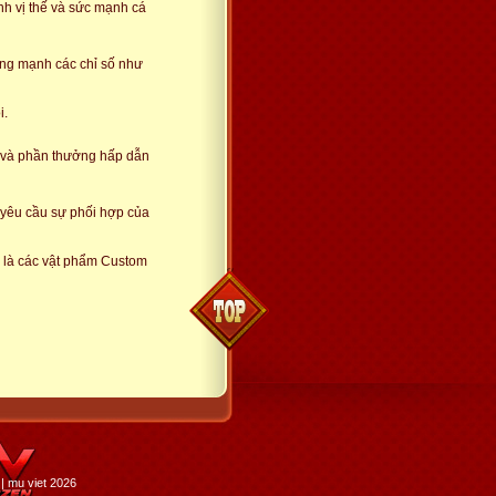
nh vị thế và sức mạnh cá
tăng mạnh các chỉ số như
i.
o và phần thưởng hấp dẫn
, yêu cầu sự phối hợp của
 là các vật phẩm Custom
| mu viet 2026