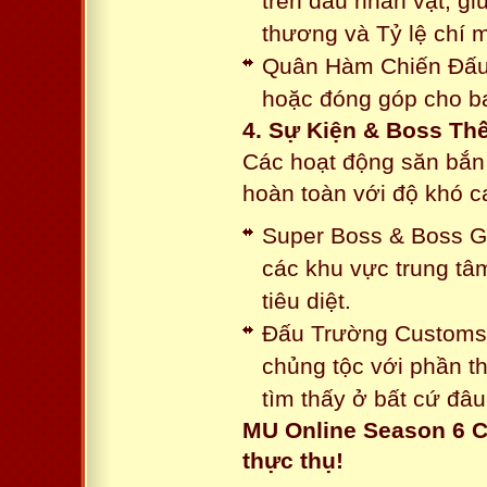
trên đầu nhân vật, gi
thương và Tỷ lệ chí 
Quân Hàm Chiến Đấu:
hoặc đóng góp cho ba
4. Sự Kiện & Boss Thế
Các hoạt động săn bắn 
hoàn toàn với độ khó 
Super Boss & Boss Gui
các khu vực trung tâ
tiêu diệt.
Đấu Trường Customs: 
chủng tộc với phần t
tìm thấy ở bất cứ đâu
MU Online Season 6 C
thực thụ!