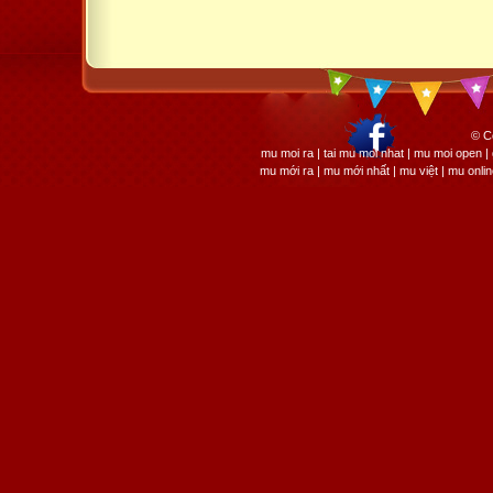
© C
mu moi ra | tai mu moi nhat | mu moi open
mu mới ra | mu mới nhất | mu việt | mu onli